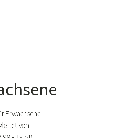
wachsene
für Erwachsene
leitet von
899 - 1974),