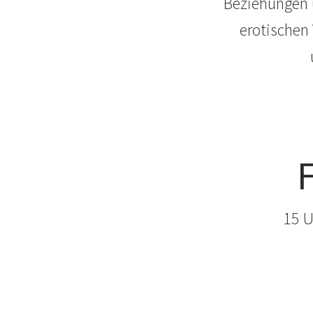
Beziehungen u
erotischen
F
15 U