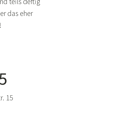
d teils deftig
er das eher
!
25
r. 15