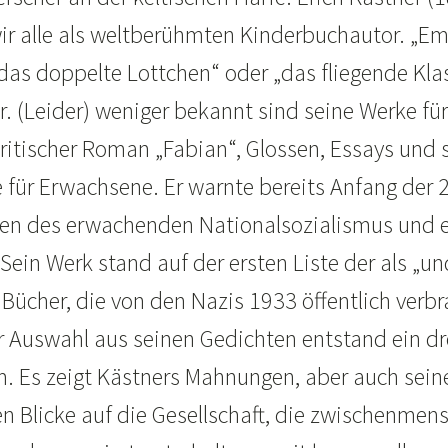
r alle als weltberühmten Kinderbuchautor. „Em
„das doppelte Lottchen“ oder „das fliegende K
r. (Leider) weniger bekannt sind seine Werke f
kritischer Roman „Fabian“, Glossen, Essays und 
 für Erwachsene. Er warnte bereits Anfang der 2
en des erwachenden Nationalsozialismus und 
 Sein Werk stand auf der ersten Liste der als „u
 Bücher, die von den Nazis 1933 öffentlich verb
r Auswahl aus seinen Gedichten entstand ein dre
 Es zeigt Kästners Mahnungen, aber auch seine
en Blicke auf die Gesellschaft, die zwischenmen