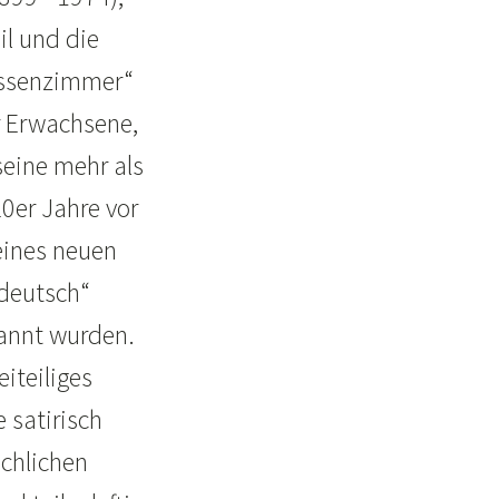
il und die
lassenzimmer“
ür Erwachsene,
seine mehr als
0er Jahre vor
eines neuen
ndeutsch“
rannt wurden.
iteiliges
 satirisch
schlichen