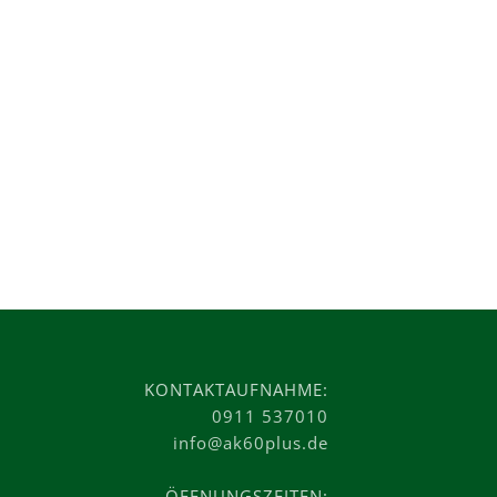
KONTAKTAUFNAHME:
0911 537010
info@ak60plus.de
ÖFFNUNGSZEITEN: