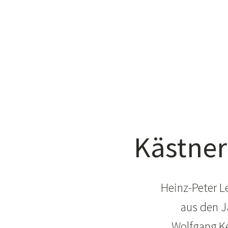
Kästner
Heinz-Peter L
aus den J
Wolfgang Ke