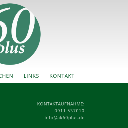
CHEN
LINKS
KONTAKT
KONTAKTAUFNAHME:
0911 537010
info@ak60plus.de