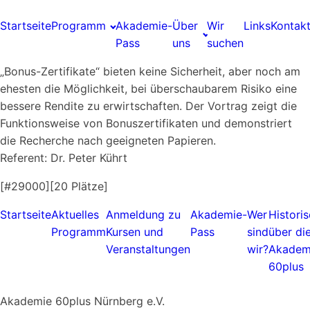
Startseite
Programm
Akademie-
Über
Wir
Links
Kontak
Pass
uns
suchen
„Bonus-Zertifikate“ bieten keine Sicherheit, aber noch am
ehesten die Möglichkeit, bei überschaubarem Risiko eine
bessere Rendite zu erwirtschaften. Der Vortrag zeigt die
Funktionsweise von Bonuszertifikaten und demonstriert
die Recherche nach geeigneten Papieren.
Referent: Dr. Peter Kührt
[#29000][20 Plätze]
Startseite
Aktuelles
Anmeldung zu
Akademie-
Wer
Histori
Programm
Kursen und
Pass
sind
über di
Veranstaltungen
wir?
Akadem
60plus
Akademie 60plus Nürnberg e.V.