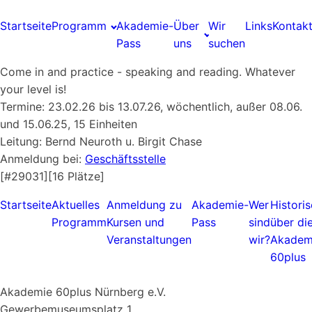
Startseite
Programm
Akademie-
Über
Wir
Links
Kontak
Pass
uns
suchen
Come in and practice - speaking and reading. Whatever
your level is!
Termine: 23.02.26 bis 13.07.26, wöchentlich, außer 08.06.
und 15.06.25, 15 Einheiten
Leitung: Bernd Neuroth u. Birgit Chase
Anmeldung bei:
Geschäftsstelle
[#29031][16 Plätze]
Startseite
Aktuelles
Anmeldung zu
Akademie-
Wer
Histori
Programm
Kursen und
Pass
sind
über di
Veranstaltungen
wir?
Akadem
60plus
Akademie 60plus Nürnberg e.V.
Gewerbemuseumsplatz 1