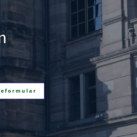
n
eformular